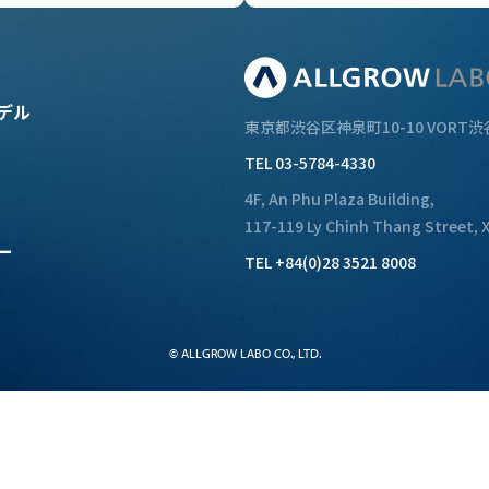
デル
東京都渋谷区神泉町10-10
VORT渋
TEL 03-5784-4330
4F, An Phu Plaza Building,
117-119 Ly Chinh Thang Street,
ー
TEL +84(0)28 3521 8008
© ALLGROW LABO CO., LTD.