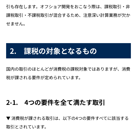
引も存在します。オフショア開発をおこなう際は、課税取引・非
6. オフショア開発における消費税の取り扱いについて解
課税取引・不課税取引が混合するため、注意深い計算業務が欠か
説
せません。
6-1. 委任契約・準委任契約・請負契約の場合の取り扱
い
6-2. 国内企業にシステム開発を依頼され国外の企業と
2. 課税の対象となるもの
連携した場合の取り扱い
6-3. オフショア開発にて国外取引をした場合、消費税
国内の取引のほとんどが消費税の課税対象ではありますが、消費
分は得になるのか？
税が課される要件が定められています。
7. オフショア開発における源泉所得税の取り扱いについ
て解説
2-1. 4つの要件を全て満たす取引
7-1. 日本国外の取り扱いの場合
7-2. 租税条約の取扱いについて
▼ 消費税が課される取引は、以下の4つの要件すべてに該当する
7-3. ソフトウェアの開発自体を委託した場合は？
取引とされています。
7-4. 著作権について注意