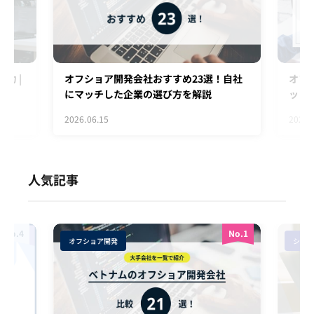
力 |
オフショア開発会社おすすめ23選！自社
オフ
にマッチした企業の選び方を解説
ット
2026.06.15
2026.
人気記事
No.4
No.1
オフショア開発
システ