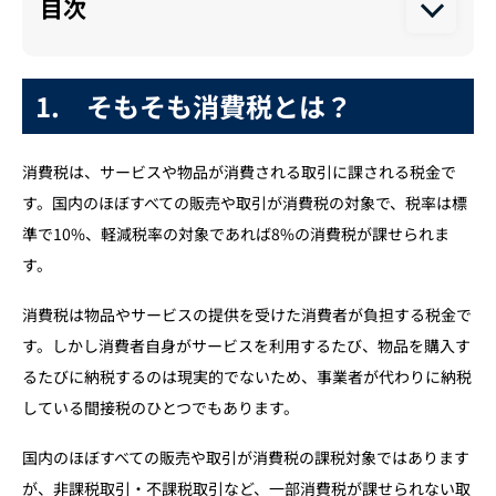
目次
1. そもそも消費税とは？
1. そもそも消費税とは？
2. 課税の対象となるもの
2-1. 4つの要件を全て満たす取引
消費税は、サービスや物品が消費される取引に課される税金で
2-2. 課税対象となる例
す。国内のほぼすべての販売や取引が消費税の対象で、税率は標
3. 課税の対象とならないもの
準で10%、軽減税率の対象であれば8%の消費税が課せられま
す。
4. 簡易課税方式と原則課税方式について
4-1. 簡易課税方式
消費税は物品やサービスの提供を受けた消費者が負担する税金で
4-2. 原則課税方式
す。しかし消費者自身がサービスを利用するたび、物品を購入す
るたびに納税するのは現実的でないため、事業者が代わりに納税
5. 不課税と非課税について
している間接税のひとつでもあります。
5-1. 不課税取引
5-2. 非課税取引
国内のほぼすべての販売や取引が消費税の課税対象ではあります
が、非課税取引・不課税取引など、一部消費税が課せられない取
5-3. 課税売上割合の計算上の非課税と不課税の違い