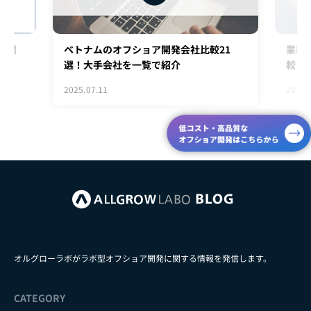
ム開
ベトナムのオフショア開発会社比較21
業務
選！大手会社を一覧で紹介
較・
2025.07.11
2026.