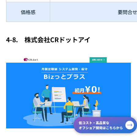
価格感
要問合
4-8.
株式会社CRドットアイ