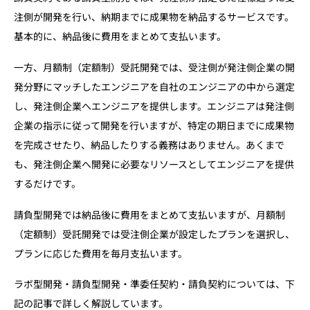
4-4. 株式会社マイム
注側が開発を行い、納期までに成果物を納品するサービスです。
4-5. シナゲート株式会社
基本的に、納品後に費用をまとめて支払います。
4-6. スパイスファクトリー株式会社
一方、月額制（定額制）受託開発では、受注側が発注側企業の開
4-7. 株式会社mofmof
発分野にマッチしたエンジニアを自社のエンジニアの中から選定
4-8. 株式会社CRドットアイ
し、発注側企業へエンジニアを提供します。エンジニアは発注側
4-9. 株式会社プロズサービス
企業の指示に従って開発を行いますが、特定の期日までに成果物
を完成させたり、納品したりする義務はありません。あくまで
4-10. アクセルユニバース株式会社
も、発注側企業へ開発に必要なリソースとしてエンジニアを提供
5. 月額制・定額制受託開発を利用するメリット
するだけです。
5-1. 仕様変更しても月々の費用は変動しない
請負型開発では納品後に費用をまとめて支払いますが、月額制
5-2. 柔軟に開発が進められる
（定額制）受託開発では受注側企業が設定したプランを選択し、
5-3. 人件費や採用に関するコストを抑えられる
プランに応じた費用を毎月支払います。
5-4. 利用頻度が多いほどお得に開発できる
ラボ型開発・請負型開発・準委任契約・請負契約については、下
6. 月額制・定額制受託開発を利用するデメリット
記の記事で詳しく解説しています。