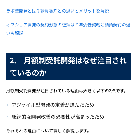
6-1. 急に料金が上がる可能性がある
ラボ型開発とは？請負契約との違いとメリットを解説
6-2. トータルコストが高くなる場合がある
オフショア開発の契約形態の種類は？準委任契約と請負契約の違
6-3. 開発依頼がない場合でもコストは発生する
いも解説
7. 月額制・定額制受託開発が向いているプロジェクト
8. 月額制・定額制受託開発を選ぶポイント
2.
月額制受託開発はなぜ注目され
8-1. 得意とする分野を見極める
8-2. コミュニケーションの適切さで選ぶ
ているのか
8-3. エンジニアの技術力と過去の実績で選ぶ
月額制受託開発が注目されている理由は大きく以下の2点です。
9. まとめ
アジャイル型開発の定着が進んだため
継続的な開発改善の必要性が高まったため
それぞれの理由について詳しく解説します。