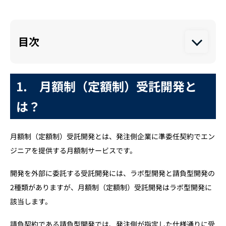
目次
1. 月額制（定額制）受託開発とは？
1.
月額制（定額制）受託開発と
2. 月額制受託開発はなぜ注目されているのか
2-1. アジャイル型開発の定着が進んだため
は？
2-2. 継続的な開発改善の必要性が高まったため
月額制（定額制）受託開発とは、発注側企業に準委任契約でエン
3. 月額制受託開発でできるサービスの一例
ジニアを提供する月額制サービスです。
4. 月額制受託開発のおすすめ企業10選
開発を外部に委託する受託開発には、ラボ型開発と請負型開発の
4-1. オルグローラボ株式会社
2種類がありますが、月額制（定額制）受託開発はラボ型開発に
4-2. 株式会社ラジコード
該当します。
4-3. 日本ナレッジベース株式会社
請負契約である請負型開発では、発注側が指定した仕様通りに受